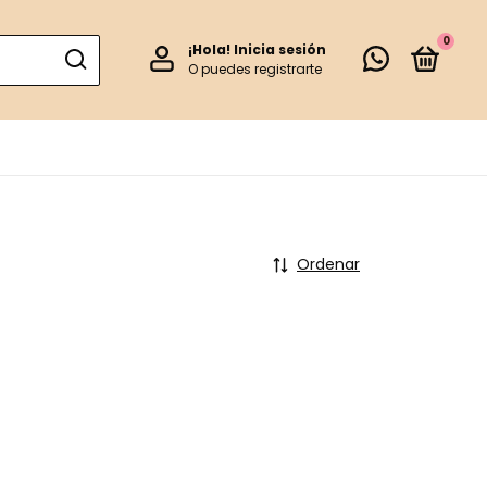
0
¡Hola!
Inicia sesión
O puedes registrarte
Ordenar