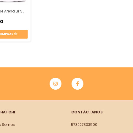
Baño de Arena Br Small Pets
50
 HATCHI
CONTÁCTANOS
s Somos
573227303500