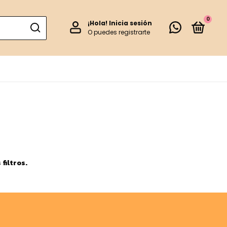
0
¡Hola!
Inicia sesión
O puedes registrarte
filtros.