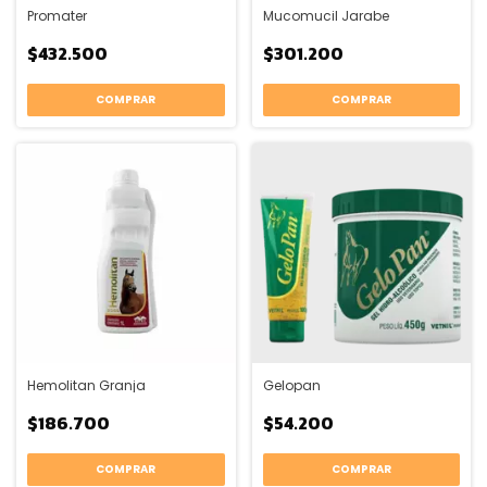
Promater
Mucomucil Jarabe
$432.500
$301.200
Hemolitan Granja
Gelopan
$186.700
$54.200
COMPRAR